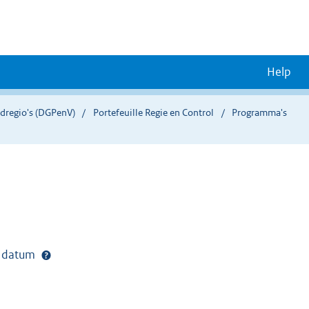
Help
eidregio's (DGPenV)
Portefeuille Regie en Control
Programma's
e datum