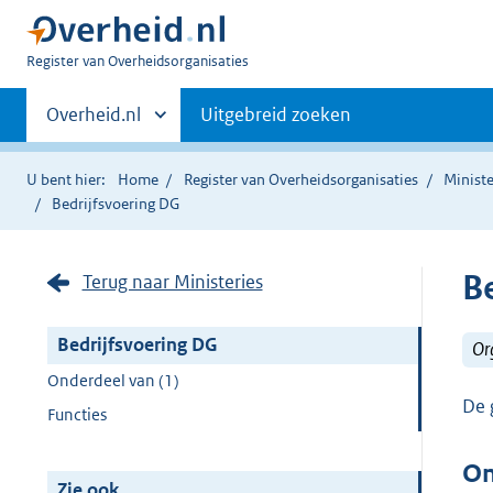
U
Register van Overheidsorganisaties
bent
Primaire
nu
Andere
Overheid.nl
Uitgebreid zoeken
hier:
sites
navigatie
binnen
U bent hier:
Home
Register van Overheidsorganisaties
Ministe
Bedrijfsvoering DG
B
Terug naar Ministeries
Bedrijfsvoering DG
Or
Onderdeel van (1)
De 
Functies
On
Zie ook