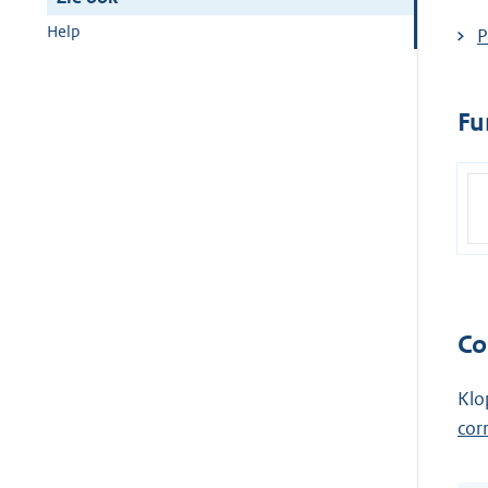
Help
P
Fu
Co
Klo
cor