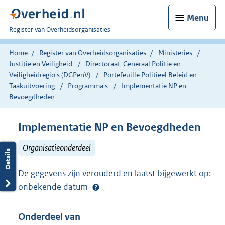
Menu
U
Register van Overheidsorganisaties
bent
nu
Home
Register van Overheidsorganisaties
Ministeries
hier:
Justitie en Veiligheid
Directoraat-Generaal Politie en
Veiligheidregio's (DGPenV)
Portefeuille Politieel Beleid en
Taakuitvoering
Programma's
Implementatie NP en
Bevoegdheden
Implementatie NP en Bevoegdheden
Organisatieonderdeel
De gegevens zijn verouderd en laatst bijgewerkt op:
onbekende datum
Onderdeel van