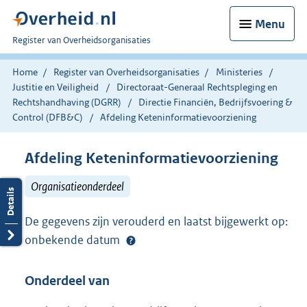
Menu
U
Register van Overheidsorganisaties
bent
nu
Home
Register van Overheidsorganisaties
Ministeries
hier:
Justitie en Veiligheid
Directoraat-Generaal Rechtspleging en
Rechtshandhaving (DGRR)
Directie Financiën, Bedrijfsvoering &
Control (DFB&C)
Afdeling Keteninformatievoorziening
Afdeling Keteninformatievoorziening
Organisatieonderdeel
De gegevens zijn verouderd en laatst bijgewerkt op:
onbekende datum
Onderdeel van