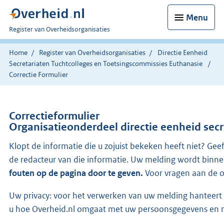
Menu
U
Register van Overheidsorganisaties
bent
nu
Home
Register van Overheidsorganisaties
Directie Eenheid
hier:
Secretariaten Tuchtcolleges en Toetsingscommissies Euthanasie
Correctie Formulier
Correctieformulier
Organisatieonderdeel directie eenheid sec
Klopt de informatie die u zojuist bekeken heeft niet? Gee
de redacteur van die informatie. Uw melding wordt binn
fouten op de pagina door te geven.
Voor vragen aan de o
Uw privacy: voor het verwerken van uw melding hanteert O
u hoe Overheid.nl omgaat met uw persoonsgegevens en m