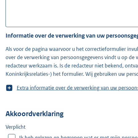
Informatie over de verwerking van uw persoonsg
Als voor de pagina waarvoor u het correctieformulier invu
over de verwerking van persoonsgegevens vindt u op de w
redacteur werkzaam is. Is de redacteur niet bekend, ontvangen wij (KOOP -onderdeel van het ministerie van Binnenlandse Zaken en
Koninkrijksrelaties-) het formulier. Wij gebruiken uw pe
T
Extra informatie over de verwerking van uw 
o
o
n
Akkoordverklaring
m
e
e
Verplicht
r
Ik heb gelezen en begrepen wat er met mijn perso