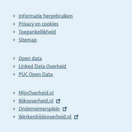
Informatie hergebruiken
Privacy en cookies
Toegankelijkheid
Sitemap
Open data
Linked Data Overheid
PUC Open Data
MijnOverheid.nl
E
Rijksoverheid.nl
x
E
Ondernemersplein
t
x
E
Werkenbijdeoverheid.nl
e
t
x