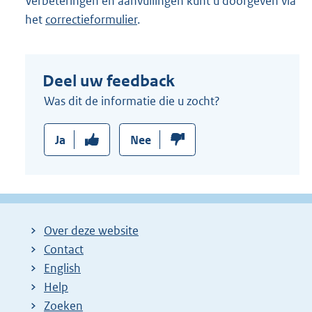
Verbeteringen en aanvullingen kunt u doorgeven via
het
correctieformulier
.
Deel uw feedback
Was dit de informatie die u zocht?
Ja
Nee
Over deze website
Contact
English
Help
Zoeken