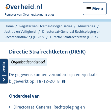
Menu
U
Register van Overheidsorganisaties
bent
nu
Home
Register van Overheidsorganisaties
Ministeries
hier:
Justitie en Veiligheid
Directoraat-Generaal Rechtspleging en
Rechtshandhaving (DGRR)
Directie Strafrechtketen (DRSK)
Directie Strafrechtketen (DRSK)
Organisatieonderdeel
De gegevens kunnen verouderd zijn en zijn laatst
bijgewerkt op: 18-12-2018
Onderdeel van
Directoraat-Generaal Rechtspleging en