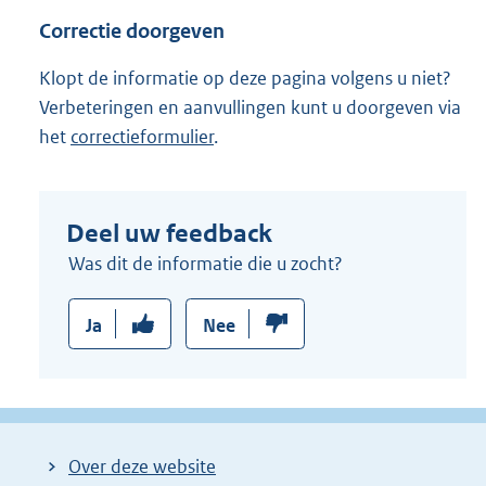
e
Correctie doorgeven
l
i
Klopt de informatie op deze pagina volgens u niet?
n
Verbeteringen en aanvullingen kunt u doorgeven via
k
het
correctieformulier
.
:
Deel uw feedback
Was dit de informatie die u zocht?
Ja
Nee
Over deze website