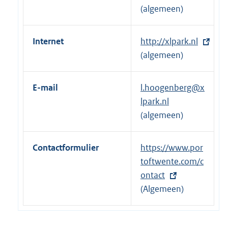
(algemeen)
Internet
E
http://xlpark.nl
x
(algemeen)
t
e
E-mail
l.hoogenberg@x
r
lpark.nl
n
(algemeen)
e
l
Contactformulier
E
https://www.por
i
x
toftwente.com/c
n
t
ontact
k
e
(Algemeen)
:
r
n