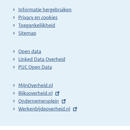
Informatie hergebruiken
Privacy en cookies
Toegankelijkheid
Sitemap
Open data
Linked Data Overheid
PUC Open Data
MijnOverheid.nl
E
Rijksoverheid.nl
x
E
Ondernemersplein
t
x
E
Werkenbijdeoverheid.nl
e
t
x
r
e
t