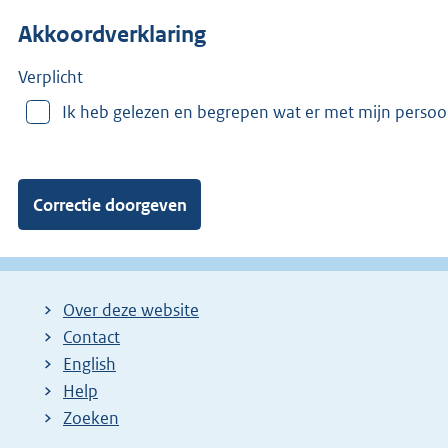
n
Akkoordverklaring
m
e
e
Verplicht
r
Ik heb gelezen en begrepen wat er met mijn perso
v
a
n
:
Over deze website
Contact
English
Help
Zoeken