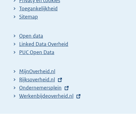
Privacy en cookies
Toegankelijkheid
Sitemap
Open data
Linked Data Overheid
PUC Open Data
MijnOverheid.nl
E
Rijksoverheid.nl
x
E
Ondernemersplein
t
x
E
Werkenbijdeoverheid.nl
e
t
x
r
e
t
n
r
e
e
n
r