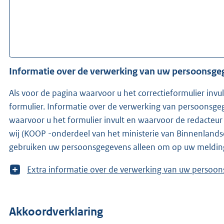
Informatie over de verwerking van uw persoonsg
Als voor de pagina waarvoor u het correctieformulier invu
formulier. Informatie over de verwerking van persoonsgeg
waarvoor u het formulier invult en waarvoor de redacteur werkzaam is. Is de redacteur n
wij (KOOP -onderdeel van het ministerie van Binnenlandse 
gebruiken uw persoonsgegevens alleen om op uw melding
T
Extra informatie over de verwerking van uw 
o
o
n
Akkoordverklaring
m
e