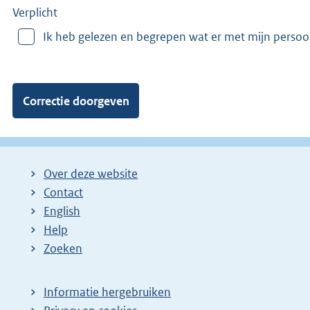
e
Verplicht
r
Ik heb gelezen en begrepen wat er met mijn perso
v
a
n
:
Over deze website
Contact
English
Help
Zoeken
Informatie hergebruiken