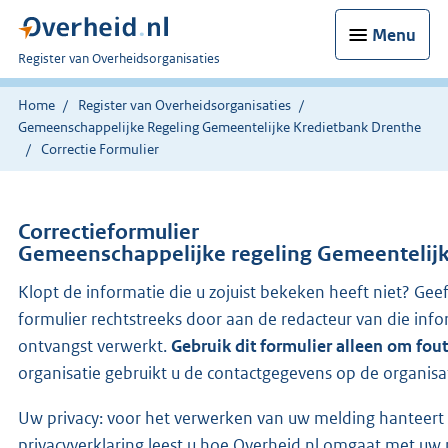
Menu
U
Register van Overheidsorganisaties
bent
nu
Home
Register van Overheidsorganisaties
hier:
Gemeenschappelijke Regeling Gemeentelijke Kredietbank Drenthe
Correctie Formulier
Correctieformulier
Gemeenschappelijke regeling Gemeentelij
Klopt de informatie die u zojuist bekeken heeft niet? Gee
formulier rechtstreeks door aan de redacteur van die i
ontvangst verwerkt.
Gebruik dit formulier alleen om fou
organisatie gebruikt u de contactgegevens op de organisa
Uw privacy: voor het verwerken van uw melding hanteert 
privacyverklaring leest u hoe Overheid.nl omgaat met uw