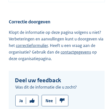
n
e
l
Correctie doorgeven
i
n
Klopt de informatie op deze pagina volgens u niet?
k
Verbeteringen en aanvullingen kunt u doorgeven via
:
het
correctieformulier
. Heeft u een vraag aan de
organisatie? Gebruik dan de
contactgegevens
op
deze organisatiepagina.
Deel uw feedback
Was dit de informatie die u zocht?
Ja
Nee