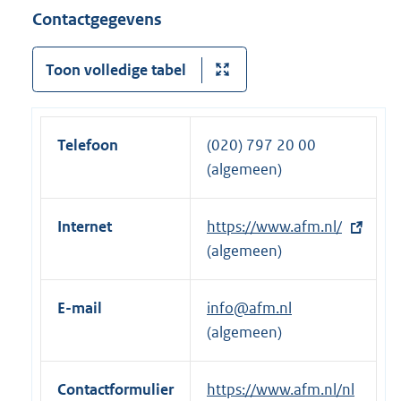
n
Contactgegevens
e
l
Toon volledige tabel
i
n
k
Telefoon
(020) 797 20 00
:
(algemeen)
Internet
E
https://www.afm.nl/
x
(algemeen)
t
e
E-mail
info@afm.nl
r
(algemeen)
n
e
Contactformulier
E
https://www.afm.nl/nl
l