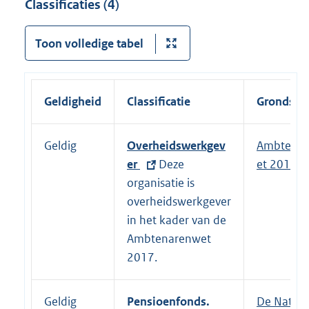
Classificaties (4)
Toon volledige tabel
Geldigheid
Classificatie
Grondslag
Geldig
E
Overheidswerkgev
Ambtena
x
er
Deze
et 2017
t
organisatie is
e
overheidswerkgever
r
in het kader van de
n
Ambtenarenwet
e
2017.
l
i
Geldig
Pensioenfonds.
E
De Nation