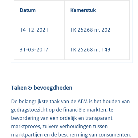
n
Datum
Kamerstuk
e
l
14-12-2021
TK 25268 nr. 202
i
n
k
31-03-2017
TK 25268 nr. 143
:
Taken & bevoegdheden
De belangrijkste taak van de AFM is het houden van
gedragstoezicht op de financiële markten, ter
bevordering van een ordelijk en transparant
marktproces, zuivere verhoudingen tussen
marktpartijen en de bescherming van consumenten.