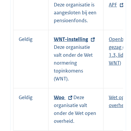
n
Deze organisatie is
x
APF
k
aangesloten bij een
t
:
pensioenfonds.
e
r
n
Geldig
E
WNT-instelling
Openbaar
e
x
Deze organisatie
gezag (Art
l
t
valt onder de Wet
1.3, lid 1a
i
e
normering
WNT)
n
r
topinkomens
k
n
(WNT).
:
e
l
Geldig
E
Woo
Deze
Wet open
i
x
organisatie valt
overheid
n
t
onder de Wet open
k
e
overheid.
:
r