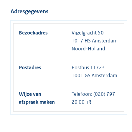
Adresgegevens
Bezoekadres
Vijzelgracht 50
1017 HS Amsterdam
Noord-Holland
Postadres
Postbus 11723
1001 GS Amsterdam
Wijze van
Telefoon:
E
(020) 797
afspraak maken
20 00
x
t
e
r