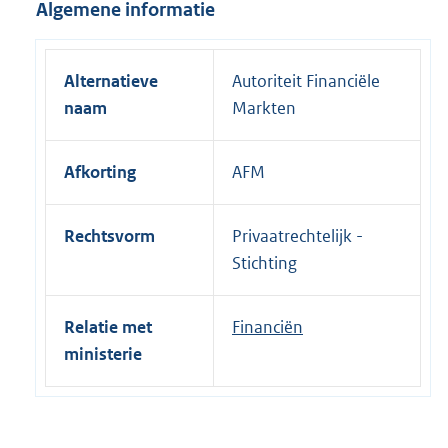
:
k
Algemene informatie
e
:
r
n
Alternatieve
Autoriteit Financiële
e
naam
Markten
l
i
Afkorting
AFM
n
k
:
Rechtsvorm
Privaatrechtelijk -
Stichting
Relatie met
Financiën
ministerie