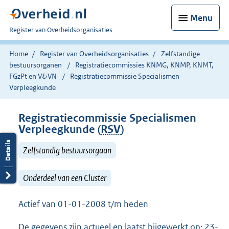
Menu
U
Register van Overheidsorganisaties
bent
nu
Home
Register van Overheidsorganisaties
Zelfstandige
hier:
bestuursorganen
Registratiecommissies KNMG, KNMP, KNMT,
FGzPt en V&VN
Registratiecommissie Specialismen
Verpleegkunde
Registratiecommissie Specialismen
Verpleegkunde (
RSV
)
Zelfstandig bestuursorgaan
Onderdeel van een Cluster
Actief van 01-01-2008 t/m heden
De gegevens zijn actueel en laatst bijgewerkt op: 23-