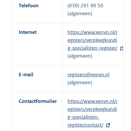
Telefoon
(030) 291 90 50
(algemeen)
Internet
E
https://www.venvn.nl/r
x
egisters/verpleegkundi
t
g-specialisten-register/
e
(algemeen)
r
n
E-mail
registers@venvn.nl
e
(algemeen)
l
i
Contactformulier
E
https://www.venvn.nl/r
n
x
egisters/verpleegkundi
k
t
g-specialisten-
:
e
register/contact/