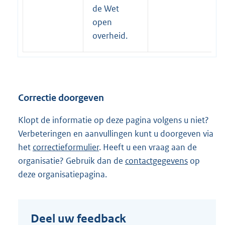
r
de Wet
n
open
e
overheid.
l
i
n
k
Correctie doorgeven
:
Klopt de informatie op deze pagina volgens u niet?
Verbeteringen en aanvullingen kunt u doorgeven via
het
correctieformulier
. Heeft u een vraag aan de
organisatie? Gebruik dan de
contactgegevens
op
deze organisatiepagina.
Deel uw feedback