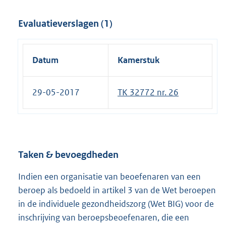
e
Evaluatieverslagen (1)
r
n
e
Datum
Kamerstuk
l
i
29-05-2017
TK 32772 nr. 26
n
k
:
Taken & bevoegdheden
Indien een organisatie van beoefenaren van een
beroep als bedoeld in artikel 3 van de Wet beroepen
in de individuele gezondheidszorg (Wet BIG) voor de
inschrijving van beroepsbeoefenaren, die een