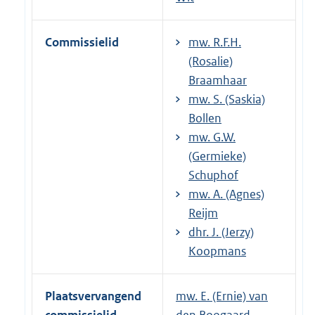
Commissielid
mw. R.F.H.
(Rosalie)
Braamhaar
mw. S. (Saskia)
Bollen
mw. G.W.
(Germieke)
Schuphof
mw. A. (Agnes)
Reijm
dhr. J. (Jerzy)
Koopmans
Plaatsvervangend
mw. E. (Ernie) van