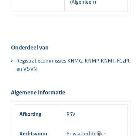
r
(Algemeen)
n
e
l
i
n
Onderdeel van
k
:
Registratiecommissies KNMG, KNMP, KNMT, FGzPt
en V&VN
Algemene informatie
Afkorting
RSV
Rechtsvorm
Privaatrechtelijk -