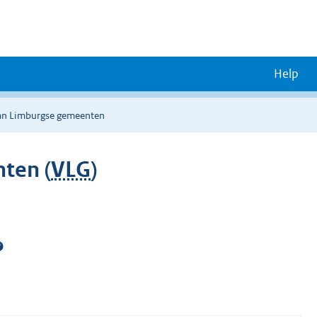
Help
van Limburgse gemeenten
ten (
VLG
)