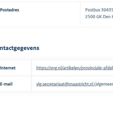
Postadres
Postbus 3043
2500 GK Den 
ntactgegevens
Internet
E
https://vng.nl/artikelen/provinciale-afde
x
t
E-mail
vlg.secretariaat@maastricht.nl
(algemee
e
r
n
e