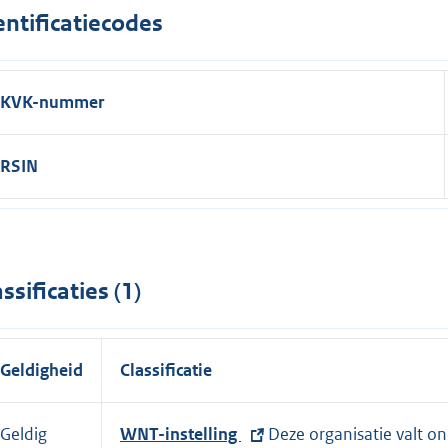
entificatiecodes
KVK-nummer
RSIN
assificaties (1)
Geldigheid
Classificatie
Geldig
E
WNT-instelling
Deze organisatie valt o