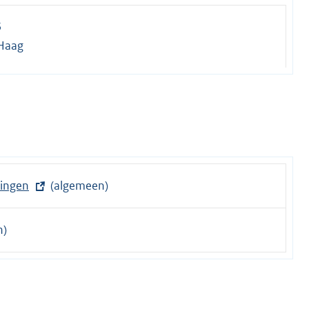
5
Haag
lingen
(algemeen)
n)