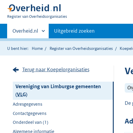
U
Register van Overheidsorganisaties
bent
Primaire
nu
Andere
Overheid.nl
Uitgebreid zoeken
hier:
sites
navigatie
binnen
U bent hier:
Home
Register van Overheidsorganisaties
Koepel
V
Terug naar Koepelorganisaties
Vereniging van Limburgse gemeenten
Or
(
VLG
)
De 
Adresgegevens
Contactgegevens
Ad
Onderdeel van (1)
Algemene informatie