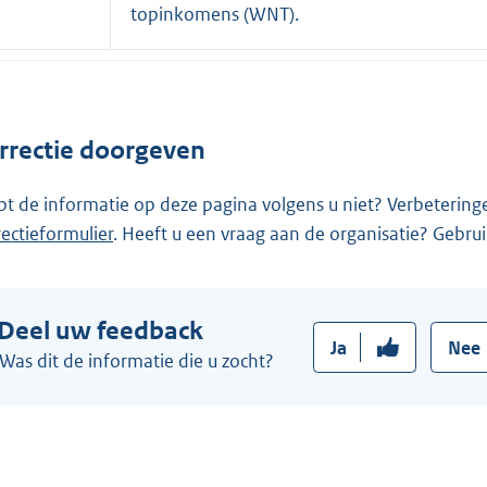
x
topinkomens (WNT).
t
e
r
n
rrectie doorgeven
e
l
pt de informatie op deze pagina volgens u niet? Verbetering
i
rectieformulier
. Heeft u een vraag aan de organisatie? Gebru
n
k
:
Deel uw feedback
Ja
Nee
Was dit de informatie die u zocht?