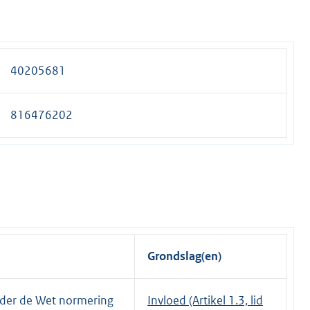
40205681
816476202
Grondslag(en)
nder de Wet normering
Invloed (Artikel 1.3, lid