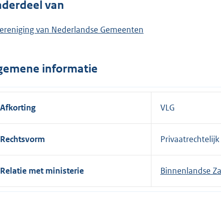
derdeel van
l
i
ereniging van Nederlandse Gemeenten
n
k
:
gemene informatie
Afkorting
VLG
Rechtsvorm
Privaatrechtelijk
Relatie met ministerie
Binnenlandse Za