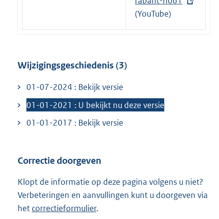
i
r
x
rabant-no61
n
n
t
(YouTube)
k
e
e
:
l
r
i
n
Wijzigingsgeschiedenis (3)
n
e
k
l
01-07-2024 : Bekijk versie
:
i
01-01-2021 : U bekijkt nu deze versie
n
k
01-01-2017 : Bekijk versie
:
Correctie doorgeven
Klopt de informatie op deze pagina volgens u niet?
Verbeteringen en aanvullingen kunt u doorgeven via
het
correctieformulier
.