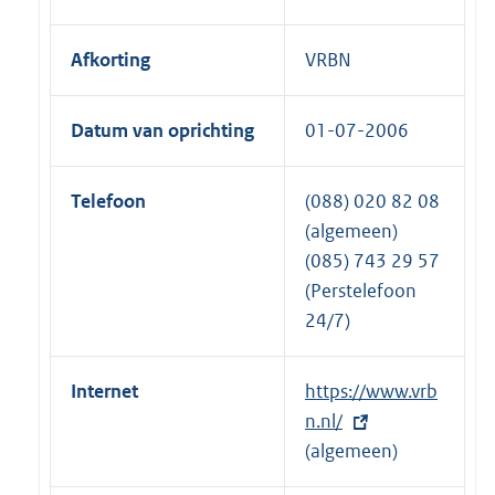
Afkorting
VRBN
Datum van oprichting
01-07-2006
Telefoon
(088) 020 82 08
(algemeen)
(085) 743 29 57
(Perstelefoon
24/7)
Internet
E
https://www.vrb
x
n.nl/
t
(algemeen)
e