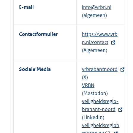
r
E-mail
info@vrbn.nl
n
(algemeen)
e
l
Contactformulier
E
https://www.vrb
i
x
n.nl/contact
n
t
(Algemeen)
k
e
:
r
Sociale Media
E
vrbrabantnoord
n
x
(X)
e
t
VRBN
l
e
(Mastodon)
i
r
E
veiligheidsregio-
n
n
x
brabant-noord
k
e
t
(LinkedIn)
:
l
e
E
veiligheidsregiob