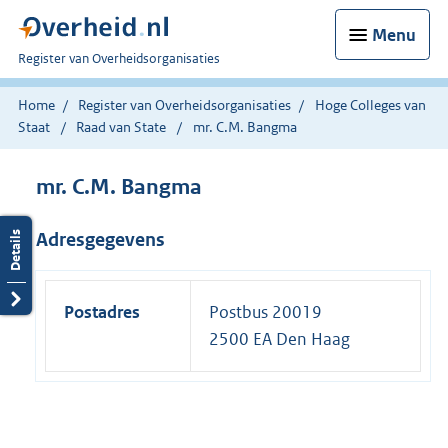
Menu
U
Register van Overheidsorganisaties
bent
nu
Home
Register van Overheidsorganisaties
Hoge Colleges van
hier:
Staat
Raad van State
mr. C.M. Bangma
mr. C.M. Bangma
Adresgegevens
Postadres
Postbus 20019
2500 EA Den Haag