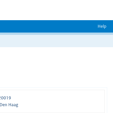
Help
 20019
 Den Haag