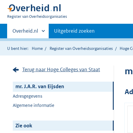
U
Register van Overheidsorganisaties
bent
Primaire
nu
Andere
Overheid.nl
Uitgebreid zoeken
hier:
sites
navigatie
binnen
U bent hier:
Home
Register van Overheidsorganisaties
Hoge Co
mr
Terug naar Hoge Colleges van Staat
mr. J.A.R. van Eijsden
Ad
Adresgegevens
Algemene informatie
Zie ook