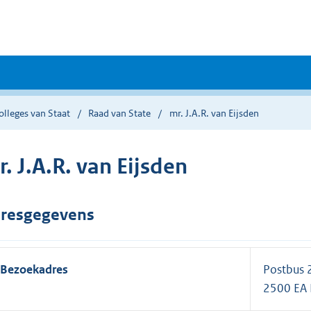
lleges van Staat
Raad van State
mr. J.A.R. van Eijsden
. J.A.R. van Eijsden
resgegevens
Bezoekadres
Postbus
2500 EA