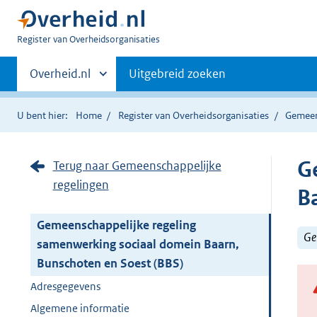
U
Register van Overheidsorganisaties
bent
Primaire
nu
Andere
Overheid.nl
Uitgebreid zoeken
hier:
sites
navigatie
binnen
U bent hier:
Home
Register van Overheidsorganisaties
Gemeen
G
Terug naar Gemeenschappelijke
regelingen
B
Gemeenschappelijke regeling
Ge
samenwerking sociaal domein Baarn,
Bunschoten en Soest (BBS)
Adresgegevens
Algemene informatie