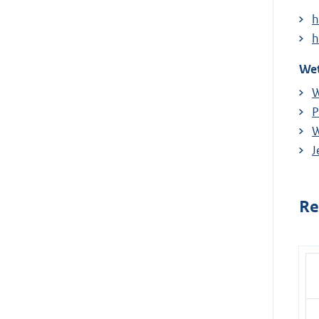
h
h
Wet
W
P
W
J
Re