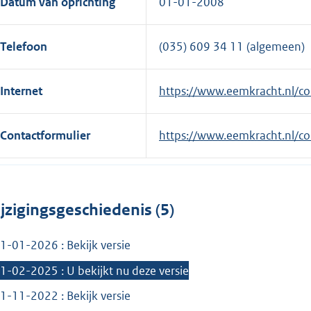
Datum van oprichting
01-01-2008
Telefoon
(035) 609 34 11 (algemeen)
Internet
E
https://www.eemkracht.nl/co
x
t
Contactformulier
E
https://www.eemkracht.nl/co
e
x
r
t
n
e
e
jzigingsgeschiedenis (5)
r
l
n
i
1-01-2026 : Bekijk versie
e
n
l
1-02-2025 : U bekijkt nu deze versie
k
i
1-11-2022 : Bekijk versie
:
n