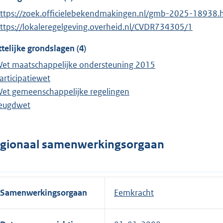
ttps://zoek.officielebekendmakingen.nl/gmb-2025-18938.
ttps://lokaleregelgeving.overheid.nl/CVDR734305/1
telijke grondslagen (4)
et maatschappelijke ondersteuning 2015
articipatiewet
et gemeenschappelijke regelingen
eugdwet
gionaal samenwerkingsorgaan
Samenwerkingsorgaan
Eemkracht