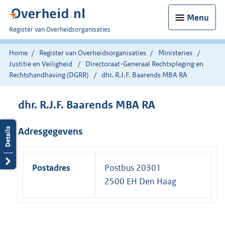
Menu
U
Register van Overheidsorganisaties
bent
nu
Home
Register van Overheidsorganisaties
Ministeries
hier:
Justitie en Veiligheid
Directoraat-Generaal Rechtspleging en
Rechtshandhaving (DGRR)
dhr. R.J.F. Baarends MBA RA
dhr. R.J.F. Baarends MBA RA
Adresgegevens
Postadres
Postbus 20301
2500 EH Den Haag