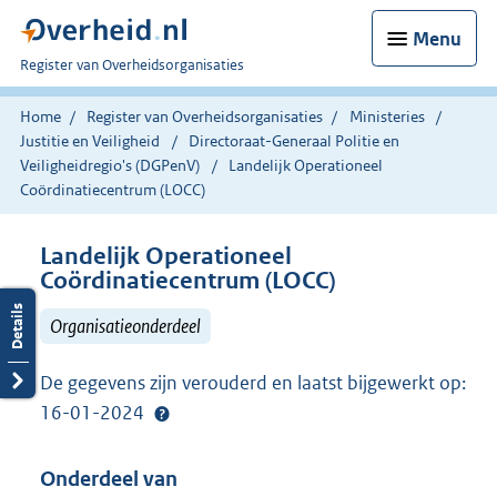
Menu
U
Register van Overheidsorganisaties
bent
nu
Home
Register van Overheidsorganisaties
Ministeries
hier:
Justitie en Veiligheid
Directoraat-Generaal Politie en
Veiligheidregio's (DGPenV)
Landelijk Operationeel
Coördinatiecentrum (LOCC)
Landelijk Operationeel
Coördinatiecentrum (LOCC)
Organisatieonderdeel
De gegevens zijn verouderd en laatst bijgewerkt op:
16-01-2024
Onderdeel van