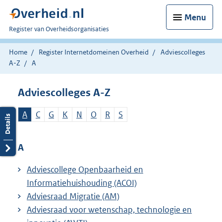
Menu
U
Register van Overheidsorganisaties
bent
nu
Home
Register Internetdomeinen Overheid
Adviescolleges
hier:
A-Z
A
Adviescolleges A-Z
A
C
G
K
N
O
R
S
A
Adviescollege Openbaarheid en
Informatiehuishouding (ACOI)
Adviesraad Migratie (AM)
Adviesraad voor wetenschap, technologie en