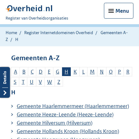
Menu
U
Register van Overheidsorganisaties
bent
nu
Home
Register Internetdomeinen Overheid
Gemeenten A-
hier:
Z
H
Gemeenten A-Z
A
B
C
D
E
G
H
K
L
M
N
O
P
R
S
T
U
V
W
Z
H
Gemeente Haarlemmermeer (Haarlemmermeer)
Gemeente Heeze-Leende (Heeze-Leende)
Gemeente Hilversum (Hilversum)
Gemeente Hollands Kroon (Hollands Kroon)