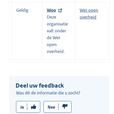
Geldig
E
Woo
Wet open
x
Deze
overheid
t
organisatie
e
valt onder
r
de Wet
n
open
e
overheid.
l
i
n
k
Deel uw feedback
:
Was dit de informatie die u zocht?
Ja
Nee