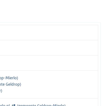
op-Mierlo)
te Geldrop)
r)
rlo.nl
(gemeente Geldrop-Mierlo)