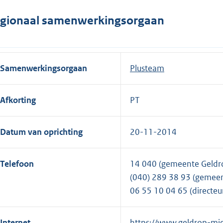
gionaal samenwerkingsorgaan
Samenwerkingsorgaan
Plusteam
Afkorting
PT
Datum van oprichting
20-11-2014
Telefoon
14 040 (gemeente Geldr
(040) 289 38 93 (gemeen
06 55 10 04 65 (directeu
Internet
E
https://www.geldrop-mie