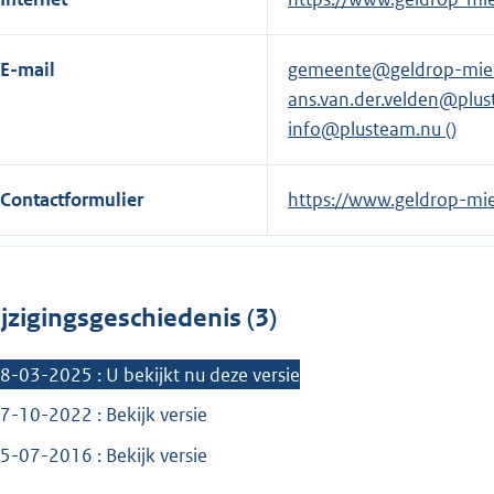
x
t
E-mail
gemeente@geldrop-mier
e
ans.van.der.velden@plu
r
info@plusteam.nu
()
n
e
Contactformulier
E
https://www.geldrop-mie
l
x
i
t
n
e
k
jzigingsgeschiedenis (3)
r
:
n
8-03-2025 : U bekijkt nu deze versie
e
l
7-10-2022 : Bekijk versie
i
5-07-2016 : Bekijk versie
n