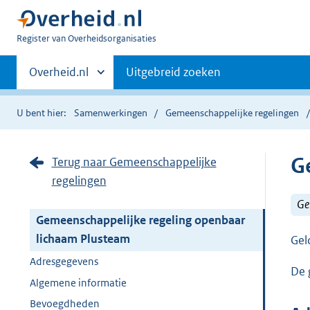
U
Register van Overheidsorganisaties
bent
Primaire
nu
Andere
Overheid.nl
Uitgebreid zoeken
hier:
sites
navigatie
binnen
U bent hier:
Samenwerkingen
Gemeenschappelijke regelingen
G
Terug naar Gemeenschappelijke
regelingen
Ge
Gemeenschappelijke regeling openbaar
lichaam Plusteam
Gel
Adresgegevens
De 
Algemene informatie
Bevoegdheden