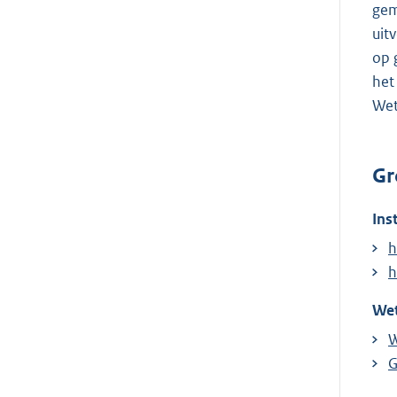
gem
uit
op 
het
Wet
Gr
Ins
h
h
Wet
W
G