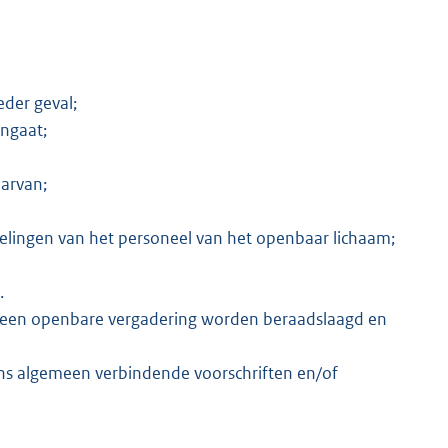
eder geval;
angaat;
aarvan;
regelingen van het personeel van het openbaar lichaam;
.
n een openbare vergadering worden beraadslaagd en
zins algemeen verbindende voorschriften en/of