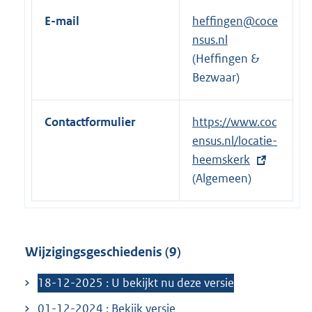
r
E-mail
heffingen@coce
n
nsus.nl
e
(Heffingen &
l
Bezwaar)
i
n
Contactformulier
E
https://www.coc
k
x
ensus.nl/locatie-
:
t
heemskerk
e
(Algemeen)
r
n
e
Wijzigingsgeschiedenis (9)
l
i
18-12-2025 : U bekijkt nu deze versie
n
01-12-2024 : Bekijk versie
k