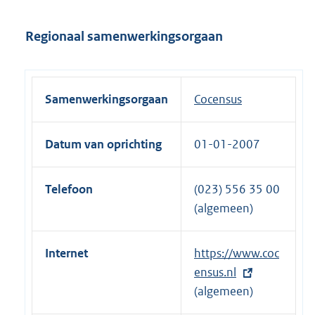
Regionaal samenwerkingsorgaan
Samenwerkingsorgaan
Cocensus
Datum van oprichting
01-01-2007
Telefoon
(023) 556 35 00
(algemeen)
Internet
E
https://www.coc
x
ensus.nl
t
(algemeen)
e