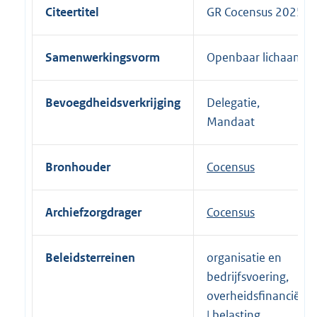
Citeertitel
GR Cocensus 2025
Samenwerkingsvorm
Openbaar lichaam
Bevoegdheidsverkrijging
Delegatie,
Mandaat
Bronhouder
Cocensus
Archiefzorgdrager
Cocensus
Beleidsterreinen
organisatie en
bedrijfsvoering,
overheidsfinanciën
| belasting