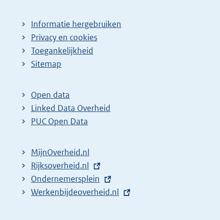
Informatie hergebruiken
Privacy en cookies
Toegankelijkheid
Sitemap
Open data
Linked Data Overheid
PUC Open Data
MijnOverheid.nl
E
Rijksoverheid.nl
x
E
Ondernemersplein
t
x
E
Werkenbijdeoverheid.nl
e
t
x
r
e
t