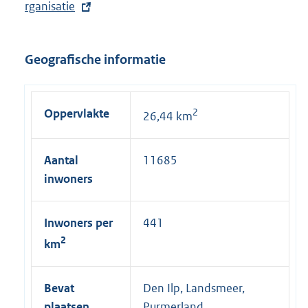
x
rganisatie
t
e
Geografische informatie
r
n
e
Oppervlakte
2
26,44 km
l
i
n
Aantal
11685
k
inwoners
:
Inwoners per
441
2
km
Bevat
Den Ilp, Landsmeer,
plaatsen
Purmerland