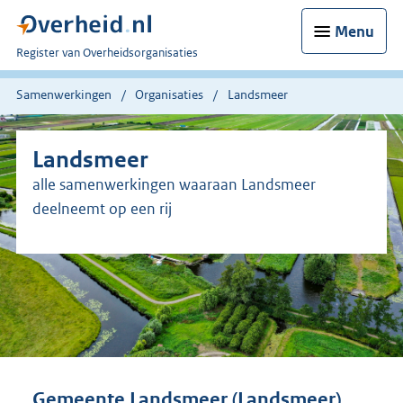
Menu
U
Register van Overheidsorganisaties
bent
nu
Samenwerkingen
Organisaties
Landsmeer
hier:
Landsmeer
alle samenwerkingen waaraan Landsmeer
deelneemt op een rij
Gemeente Landsmeer (Landsmeer)