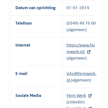
Datum van oprichting
01-01-2014
Telefoon
(0349) 49 70 00
(algemeen)
Internet
E
https://www.fer
x
mwerk.nl/
t
(algemeen)
e
r
E-mail
info@fermwerk.
n
nl
(algemeen)
e
l
Sociale Media
E
Ferm Werk
i
x
(LinkedIn)
n