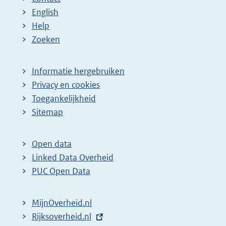
English
Help
Zoeken
Informatie hergebruiken
Privacy en cookies
Toegankelijkheid
Sitemap
Open data
Linked Data Overheid
PUC Open Data
MijnOverheid.nl
E
Rijksoverheid.nl