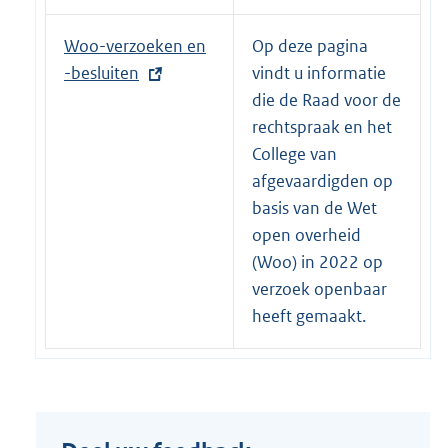
:
E
Woo-verzoeken en
Op deze pagina
x
-besluiten
vindt u informatie
t
die de Raad voor de
e
rechtspraak en het
r
College van
n
afgevaardigden op
e
basis van de Wet
l
open overheid
i
(Woo) in 2022 op
n
verzoek openbaar
k
heeft gemaakt.
: