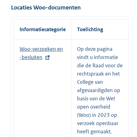
n
Locaties Woo-documenten
k
:
Informatiecategorie
Toelichting
E
Woo-verzoeken en
Op deze pagina
x
-besluiten
vindt u informatie
t
die de Raad voor de
e
rechtspraak en het
r
College van
n
afgevaardigden op
e
basis van de Wet
l
open overheid
i
(Woo) in 2023 op
n
verzoek openbaar
k
heeft gemaakt.