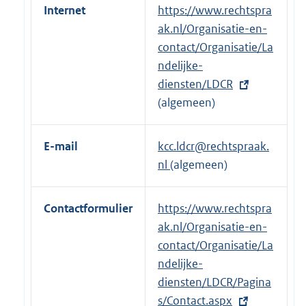
Internet
E
https://www.rechtspra
x
ak.nl/Organisatie-en-
t
contact/Organisatie/La
e
ndelijke-
r
diensten/LDCR
n
(algemeen)
e
l
E-mail
kcc.ldcr@rechtspraak.
i
nl
(algemeen)
n
k
Contactformulier
E
https://www.rechtspra
:
x
ak.nl/Organisatie-en-
t
contact/Organisatie/La
e
ndelijke-
r
diensten/LDCR/Pagina
n
s/Contact.aspx