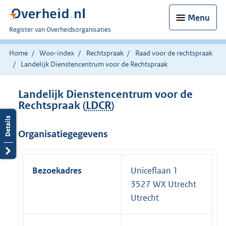
Menu
U
Register van Overheidsorganisaties
bent
nu
Home
Woo-index
Rechtspraak
Raad voor de rechtspraak
hier:
Landelijk Dienstencentrum voor de Rechtspraak
Landelijk Dienstencentrum voor de
Rechtspraak (
LDCR
)
Organisatiegegevens
Bezoekadres
Uniceflaan 1
3527 WX Utrecht
Utrecht