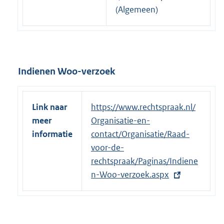
e
(Algemeen)
l
i
n
k
Indienen Woo-verzoek
:
Link naar
E
https://www.rechtspraak.nl/
meer
x
Organisatie-en-
informatie
t
contact/Organisatie/Raad-
e
voor-de-
r
rechtspraak/Paginas/Indiene
n
n-Woo-verzoek.aspx
e
l
i