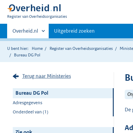
U
Register van Overheidsorganisaties
bent
Primaire
nu
Andere
Overheid.nl
Uitgebreid zoeken
hier:
sites
navigatie
binnen
U bent hier:
Home
Register van Overheidsorganisaties
Ministe
Bureau DG Pol
B
Terug naar Ministeries
Bureau DG Pol
Or
Adresgegevens
De 
Onderdeel van (1)
Ad
Zie ook