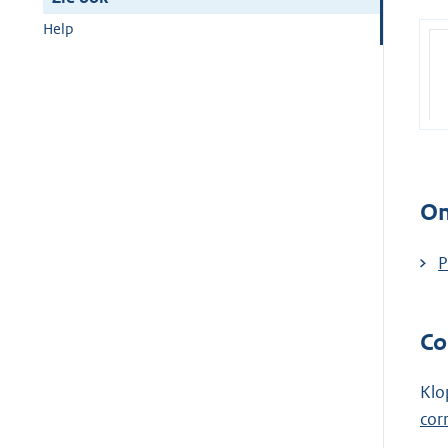
Help
On
P
Co
Klo
cor