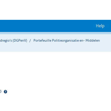
Help
eidregio's (DGPenV)
Portefeuille Politieorganisatie en- Middelen
20