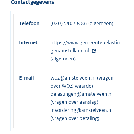
Contactgegevens
Telefoon
(020) 540 48 86 (algemeen)
Internet
E
https://www.gemeentebelastin
x
genamstelland.nl
t
(algemeen)
e
r
E-mail
woz@amstelveen.nl
(vragen
n
over WOZ-waarde)
e
belastingen@amstelveen.nl
l
(vragen over aanslag)
i
invordering@amstelveen.nl
n
(vragen over betaling)
k
: