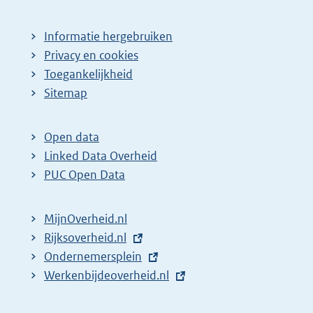
Informatie hergebruiken
Privacy en cookies
Toegankelijkheid
Sitemap
Open data
Linked Data Overheid
PUC Open Data
MijnOverheid.nl
E
Rijksoverheid.nl
x
E
Ondernemersplein
t
x
E
Werkenbijdeoverheid.nl
e
t
x