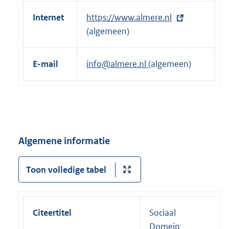
Internet
E
https://www.almere.nl
x
(algemeen)
t
e
E-mail
info@almere.nl
(algemeen)
r
n
e
l
i
Algemene informatie
n
k
:
Toon volledige tabel
Citeertitel
Sociaal
Domein