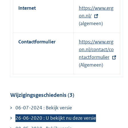
Internet
E
https://www.erg
x
on.nl/
t
(algemeen)
e
r
Contactformulier
E
https://www.erg
n
x
on.nl/contact/co
e
t
ntactformulier
l
e
(Algemeen)
i
r
n
n
k
e
:
Wijzigingsgeschiedenis (3)
l
i
06-07-2024 : Bekijk versie
n
26-06-2020 : U bekijkt nu deze versie
k
: