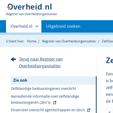
U
Register van Overheidsorganisaties
bent
Primaire
nu
Andere
Overheid.nl
Uitgebreid zoeken
hier:
sites
navigatie
binnen
U bent hier:
Home
Register van Overheidsorganisaties
Zelfst
Z
Terug naar Register van
Overheidsorganisaties
Een
Zie ook
is 
zel
Zelfstandige bestuursorganen overzicht
een
E
Aanvullende informatie over zelfstandige
de 
x
bestuursorganen (zbo’s)
t
E
Financieel overzicht agentschappen en zbo's