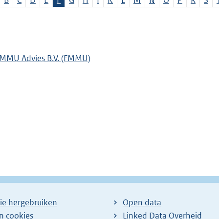
B
C
D
E
F
G
H
I
K
L
M
N
O
P
R
S
MMU Advies B.V. (FMMU)
ie hergebruiken
Open data
en cookies
Linked Data Overheid