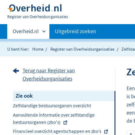
U
Register van Overheidsorganisaties
bent
Primaire
nu
Andere
Overheid.nl
Uitgebreid zoeken
hier:
sites
navigatie
binnen
U bent hier:
Home
Register van Overheidsorganisaties
Zelfst
Z
Terug naar Register van
Overheidsorganisaties
Een
Zie ook
is 
zel
Zelfstandige bestuursorganen overzicht
een
E
Aanvullende informatie over zelfstandige
de 
x
bestuursorganen (zbo’s)
t
E
Financieel overzicht agentschappen en zbo's