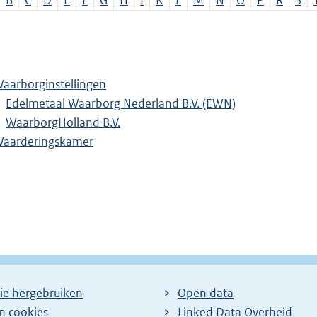
B
C
D
E
F
G
H
I
K
L
M
N
O
P
R
S
aarborginstellingen
Edelmetaal Waarborg Nederland B.V. (EWN)
WaarborgHolland B.V.
aarderingskamer
ie hergebruiken
Open data
en cookies
Linked Data Overheid