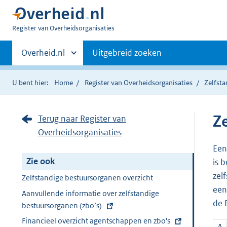
U
Register van Overheidsorganisaties
bent
Primaire
nu
Andere
Overheid.nl
Uitgebreid zoeken
hier:
sites
navigatie
binnen
U bent hier:
Home
Register van Overheidsorganisaties
Zelfst
Z
Terug naar Register van
Overheidsorganisaties
Een
Zie ook
is 
zel
Zelfstandige bestuursorganen overzicht
een
E
Aanvullende informatie over zelfstandige
de 
x
bestuursorganen (zbo’s)
t
E
Financieel overzicht agentschappen en zbo's