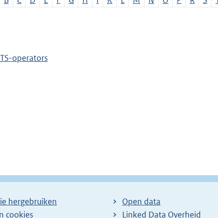
B
C
D
E
F
G
H
I
K
L
M
N
O
P
R
S
TS-operators
ie hergebruiken
Open data
en cookies
Linked Data Overheid