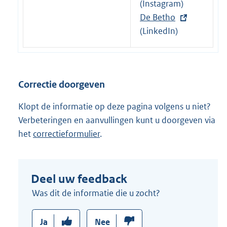
e
x
(Instagram)
i
r
t
E
De Betho
n
n
e
x
(LinkedIn)
k
e
r
t
:
l
n
e
i
e
r
Correctie doorgeven
n
l
n
k
i
e
Klopt de informatie op deze pagina volgens u niet?
:
n
l
Verbeteringen en aanvullingen kunt u doorgeven via
k
i
het
correctieformulier
.
:
n
k
:
Deel uw feedback
Was dit de informatie die u zocht?
Ja
Nee