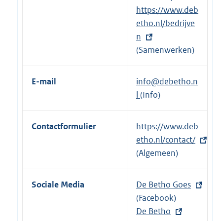
n
n
E
https://www.deb
k
e
x
etho.nl/bedrijve
:
l
t
n
i
e
(Samenwerken)
n
r
k
n
E-mail
info@debetho.n
:
e
l
(Info)
l
i
Contactformulier
E
https://www.deb
n
x
etho.nl/contact/
k
t
(Algemeen)
:
e
r
Sociale Media
E
De Betho Goes
n
x
(Facebook)
e
t
E
De Betho
l