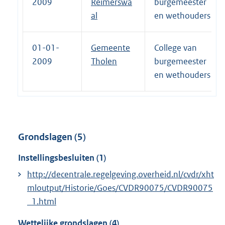
2009
Reimerswa
burgemeester
al
en wethouders
01-01-
Gemeente
College van
2009
Tholen
burgemeester
en wethouders
Grondslagen (5)
Instellingsbesluiten (1)
http://decentrale.regelgeving.overheid.nl/cvdr/xht
mloutput/Historie/Goes/CVDR90075/CVDR90075
_1.html
Wettelijke grondslagen (4)