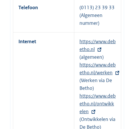
Telefoon
(0113) 23 39 33
(Algemeen
nummer)
Internet
E
https://www.deb
x
etho.nl
t
(algemeen)
e
E
https://www.deb
r
x
etho.nl/werken
n
t
(Werken via De
e
e
Betho)
l
r
E
https://www.deb
i
n
x
etho.nl/ontwikk
n
e
t
elen
k
l
e
(Ontwikkelen via
:
i
r
De Betho)