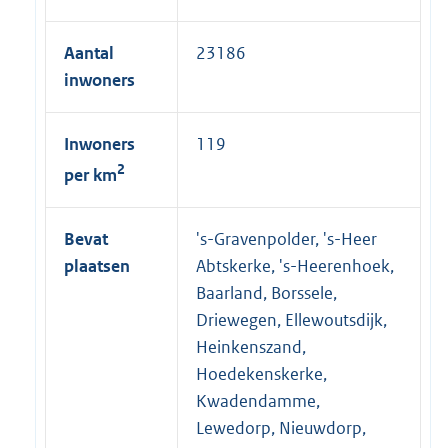
l
i
Aantal
23186
n
inwoners
k
:
Inwoners
119
2
per km
Bevat
's-Gravenpolder, 's-Heer
plaatsen
Abtskerke, 's-Heerenhoek,
Baarland, Borssele,
Driewegen, Ellewoutsdijk,
Heinkenszand,
Hoedekenskerke,
Kwadendamme,
Lewedorp, Nieuwdorp,