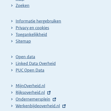
Zoeken
Informatie hergebruiken
Privacy en cookies
Toegankelijkheid
Sitemap
Open data
Linked Data Overheid
PUC Open Data
MijnOverheid.nl
E
Rijksoverheid.nl
x
E
Ondernemersplein
t
x
E
Werkenbijdeoverheid.nl