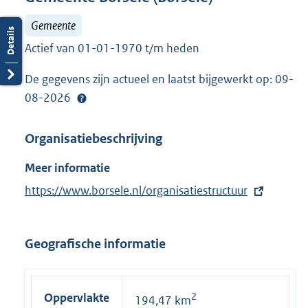
Gemeente
Actief van 01-01-1970 t/m heden
De gegevens zijn actueel en laatst bijgewerkt op: 09-
08-2026
Organisatiebeschrijving
Meer informatie
E
https://www.borsele.nl/organisatiestructuur
x
t
Geografische informatie
e
r
n
Oppervlakte
2
194,47 km
e