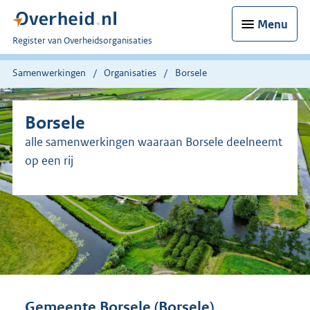
Menu
U
Register van Overheidsorganisaties
bent
nu
Samenwerkingen
Organisaties
Borsele
hier:
Borsele
alle samenwerkingen waaraan Borsele deelneemt
op een rij
Gemeente Borsele (Borsele)