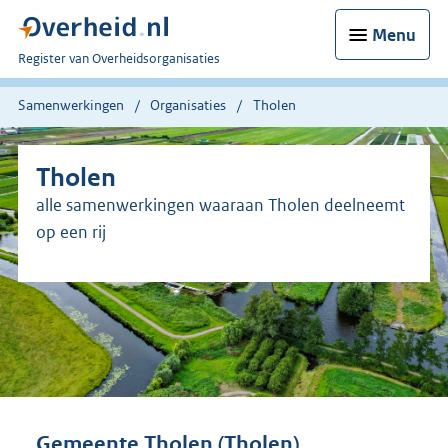
Menu
U
Register van Overheidsorganisaties
bent
nu
Samenwerkingen
Organisaties
Tholen
hier:
Tholen
alle samenwerkingen waaraan Tholen deelneemt
op een rij
Gemeente Tholen (Tholen)