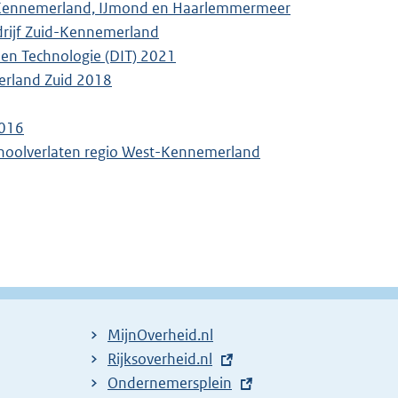
-Kennemerland, IJmond en Haarlemmermeer
drijf Zuid-Kennemerland
 en Technologie (DIT) 2021
erland Zuid 2018
2016
choolverlaten regio West-Kennemerland
MijnOverheid.nl
E
Rijksoverheid.nl
x
E
Ondernemersplein