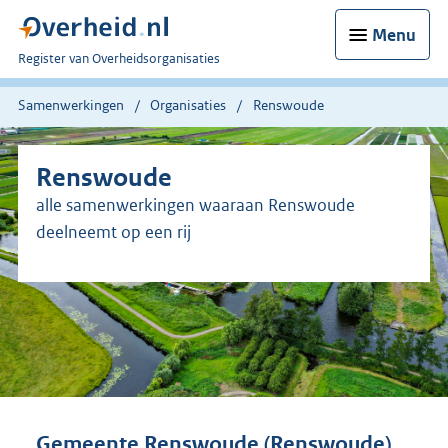
Menu
U
Register van Overheidsorganisaties
bent
nu
Samenwerkingen
Organisaties
Renswoude
hier:
Renswoude
alle samenwerkingen waaraan Renswoude
deelneemt op een rij
Gemeente Renswoude (Renswoude)