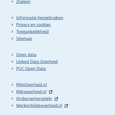
Zoeken
Informatie hergebruiken
Privacy en cookies
Toegankelijkheid
Sitemap
Open data
Linked Data Overheid
PUC Open Data
MijnOverheid.nl
E
Rijksoverheid.nl
x
E
Ondernemersplein
t
x
E
Werkenbijdeoverheid.nl
e
t
x