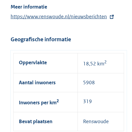
Meer informatie
E
https://www.renswoude.nl/nieuwsberichten
x
t
Geografische informatie
e
r
n
Oppervlakte
2
18,52 km
e
l
i
Aantal inwoners
5908
n
k
2
319
Inwoners per km
:
Bevat plaatsen
Renswoude