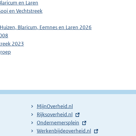
laricum en Laren
ooi en Vechtstreek
Huizen, Blaricum, Eemnes en Laren 2026
2008
streek 2023
groep
MijnOverheid.nl
E
Rijksoverheid.nl
x
E
Ondernemersplein
t
x
E
Werkenbijdeoverheid.nl