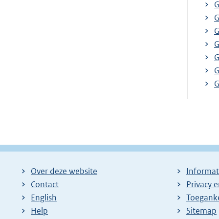
G
G
G
G
G
G
G
Over deze website
Informat
Contact
Privacy 
English
Toeganke
Help
Sitemap