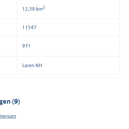
2
12,39 km
11547
931
Laren NH
gen (9)
ilversum