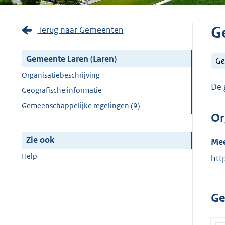
G
Terug naar Gemeenten
Gemeente Laren (Laren)
Ge
Organisatiebeschrijving
De 
Geografische informatie
Gemeenschappelijke regelingen (9)
Or
Zie ook
Mee
Help
E
htt
x
t
Ge
e
r