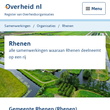
Menu
U
Register van Overheidsorganisaties
bent
nu
Samenwerkingen
Organisaties
Rhenen
hier:
Rhenen
alle samenwerkingen waaraan Rhenen deelneemt
op een rij
Gemeente Rhenen (Rhenen)