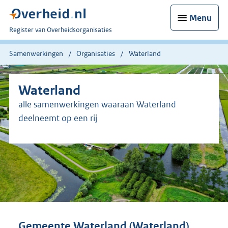
Menu
U
Register van Overheidsorganisaties
bent
nu
Samenwerkingen
Organisaties
Waterland
hier:
Waterland
alle samenwerkingen waaraan Waterland
deelneemt op een rij
Gemeente Waterland (Waterland)