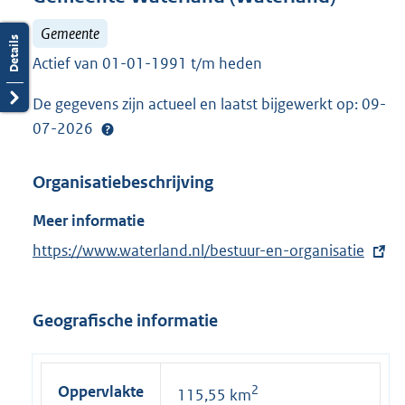
Gemeente
Actief van 01-01-1991 t/m heden
De gegevens zijn actueel en laatst bijgewerkt op: 09-
07-2026
Organisatiebeschrijving
Meer informatie
E
https://www.waterland.nl/bestuur-en-organisatie
x
t
Geografische informatie
e
r
n
Oppervlakte
2
115,55 km
e