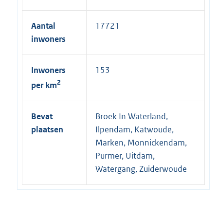
l
i
Aantal
17721
n
inwoners
k
:
Inwoners
153
2
per km
Bevat
Broek In Waterland,
plaatsen
Ilpendam, Katwoude,
Marken, Monnickendam,
Purmer, Uitdam,
Watergang, Zuiderwoude