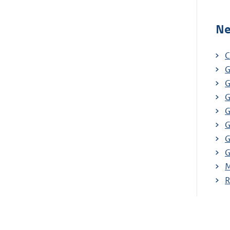
Ne
C
G
G
G
G
G
G
G
M
R