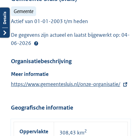
Gemeente
Actief van 01-01-2003 t/m heden
De gegevens zijn actueel en laatst bijgewerkt op: 04-
06-2026
Organisatiebeschrijving
Meer informatie
E
https://www.gemeentesluis.nl/onze-organisatie/
x
t
Geografische informatie
e
r
n
Oppervlakte
2
308,43 km
e