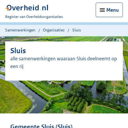
Menu
U
Register van Overheidsorganisaties
bent
nu
Samenwerkingen
Organisaties
Sluis
hier:
Sluis
alle samenwerkingen waaraan Sluis deelneemt op
een rij
Gemeente Sluis (Sluis)