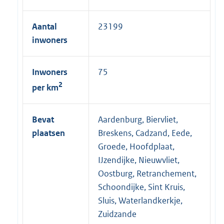
l
i
Aantal
23199
n
inwoners
k
:
Inwoners
75
2
per km
Bevat
Aardenburg, Biervliet,
plaatsen
Breskens, Cadzand, Eede,
Groede, Hoofdplaat,
IJzendijke, Nieuwvliet,
Oostburg, Retranchement,
Schoondijke, Sint Kruis,
Sluis, Waterlandkerkje,
Zuidzande