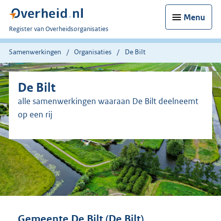
Menu
U
Register van Overheidsorganisaties
bent
nu
Samenwerkingen
Organisaties
De Bilt
hier:
De Bilt
alle samenwerkingen waaraan De Bilt deelneemt
op een rij
Gemeente De Bilt (De Bilt)