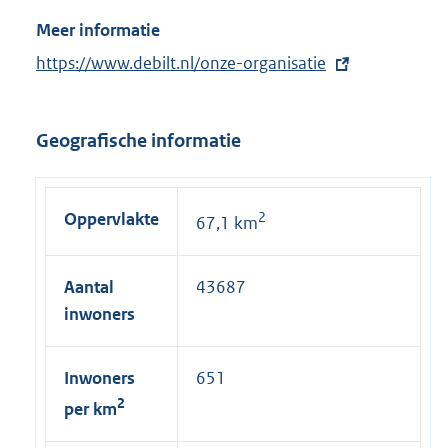
Meer informatie
E
https://www.debilt.nl/onze-organisatie
x
t
Geografische informatie
e
r
n
Oppervlakte
2
67,1 km
e
l
i
Aantal
43687
n
inwoners
k
:
Inwoners
651
2
per km