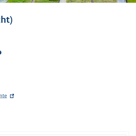
ht)
nte