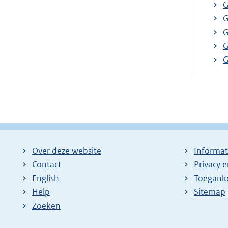
G
G
G
G
G
Over deze website
Informat
Contact
Privacy 
English
Toeganke
Help
Sitemap
Zoeken