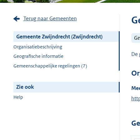
G
Terug naar Gemeenten
Gemeente Zwijndrecht (Zwijndrecht)
Ge
Organisatiebeschrijving
De 
Geografische informatie
Gemeenschappelijke regelingen (7)
Or
Zie ook
Mee
Help
E
htt
x
t
Ge
e
r