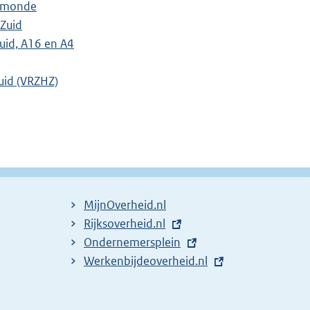
elmonde
Zuid
uid, A16 en A4
uid (VRZHZ)
MijnOverheid.nl
E
Rijksoverheid.nl
x
E
Ondernemersplein
t
x
E
Werkenbijdeoverheid.nl
e
t
x
r
e
t