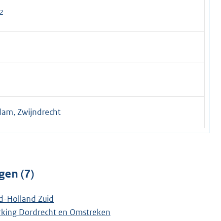
2
dam, Zwijndrecht
gen (7)
d-Holland Zuid
rking Dordrecht en Omstreken