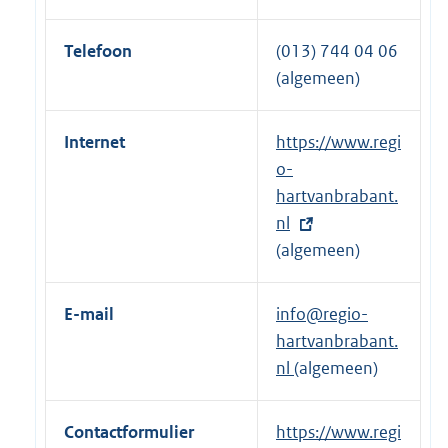
Telefoon
(013) 744 04 06
(algemeen)
Internet
E
https://www.regi
x
o-
t
hartvanbrabant.
e
nl
r
(algemeen)
n
e
E-mail
info@regio-
l
hartvanbrabant.
i
nl
(algemeen)
n
k
Contactformulier
E
https://www.regi
: