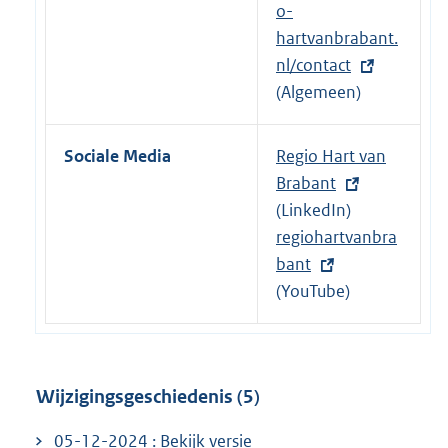
x
o-
t
hartvanbrabant.
e
nl/contact
r
(Algemeen)
n
e
Sociale Media
E
Regio Hart van
l
x
Brabant
i
t
(LinkedIn)
n
e
E
regiohartvanbra
k
r
x
bant
:
n
t
(YouTube)
e
e
l
r
i
n
Wijzigingsgeschiedenis (5)
n
e
k
l
05-12-2024 : Bekijk versie