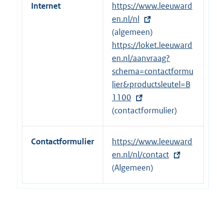
Internet
E
https://www.leeuward
x
en.nl/nl
t
(algemeen)
e
E
https://loket.leeuward
r
x
en.nl/aanvraag?
n
t
schema=contactformu
e
e
lier&productsleutel=B
l
r
1100
i
n
(contactformulier)
n
e
k
l
Contactformulier
E
https://www.leeuward
:
i
x
en.nl/nl/contact
n
t
(Algemeen)
k
e
:
r
n