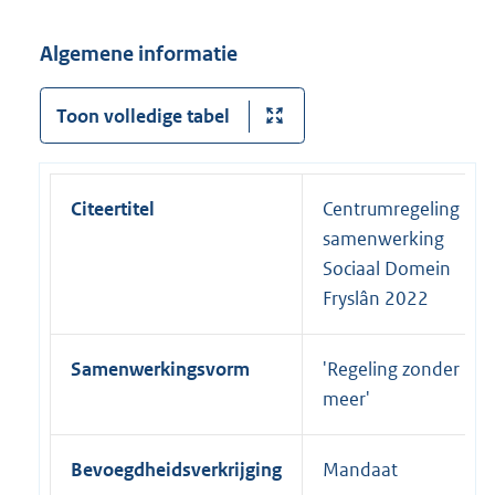
e
l
Algemene informatie
i
n
Toon volledige tabel
k
:
Citeertitel
Centrumregeling
samenwerking
Sociaal Domein
Fryslân 2022
Samenwerkingsvorm
'Regeling zonder
meer'
Bevoegdheidsverkrijging
Mandaat