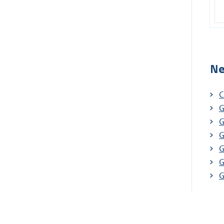
Ne
C
G
G
G
G
G
G