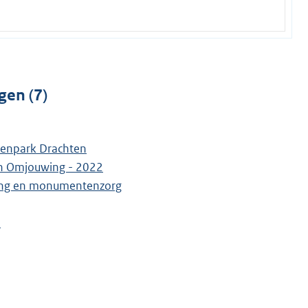
gen (7)
venpark Drachten
 en Omjouwing - 2022
ring en monumentenzorg
n