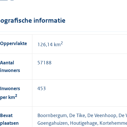
ografische informatie
Oppervlakte
2
126,14 km
Aantal
57188
inwoners
Inwoners
453
2
per km
Bevat
Boornbergum, De Tike, De Veenhoop, De W
plaatsen
Goengahuizen, Houtigehage, Kortehemmen