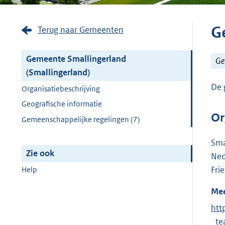
G
Terug naar Gemeenten
Gemeente Smallingerland
Ge
(Smallingerland)
De 
Organisatiebeschrijving
Geografische informatie
Or
Gemeenschappelijke regelingen (7)
Sma
Zie ook
Ned
Fri
Help
Mee
E
htt
x
_te