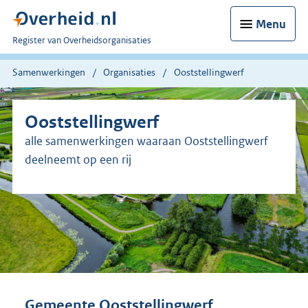
Menu
U
Register van Overheidsorganisaties
bent
nu
Samenwerkingen
Organisaties
Ooststellingwerf
hier:
Ooststellingwerf
alle samenwerkingen waaraan Ooststellingwerf
deelneemt op een rij
Gemeente Ooststellingwerf