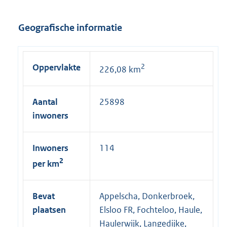
x
t
Geografische informatie
e
r
n
Oppervlakte
2
226,08 km
e
l
i
Aantal
25898
n
inwoners
k
:
Inwoners
114
2
per km
Bevat
Appelscha, Donkerbroek,
plaatsen
Elsloo FR, Fochteloo, Haule,
Haulerwijk, Langedijke,