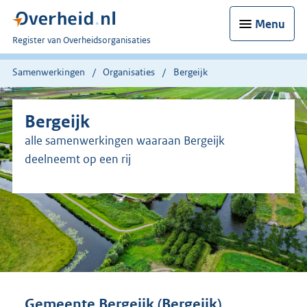
Menu
U
Register van Overheidsorganisaties
bent
nu
Samenwerkingen
Organisaties
Bergeijk
hier:
Bergeijk
alle samenwerkingen waaraan Bergeijk
deelneemt op een rij
Gemeente Bergeijk (Bergeijk)