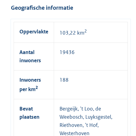
t
Geografische informatie
e
r
n
Oppervlakte
2
103,22 km
e
l
i
Aantal
19436
n
inwoners
k
:
Inwoners
188
2
per km
Bevat
Bergeijk, 't Loo, de
plaatsen
Weebosch, Luyksgestel,
Riethoven, 't Hof,
Westerhoven